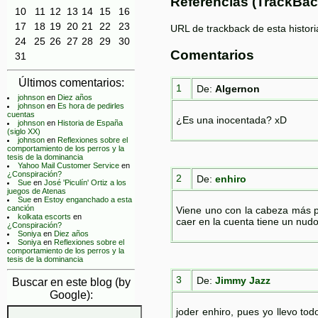
Referencias (TrackBac
10
11
12
13
14
15
16
17
18
19
20
21
22
23
URL de trackback de esta histori
24
25
26
27
28
29
30
Comentarios
31
Últimos comentarios:
1
De:
Algernon
johnson
en
Diez años
johnson
en
Es hora de pedirles
cuentas
¿Es una inocentada? xD
johnson
en
Historia de España
(siglo XX)
johnson
en
Reflexiones sobre el
comportamiento de los perros y la
tesis de la dominancia
Yahoo Mail Customer Service
en
¿Conspiración?
2
De:
enhiro
Sue
en
José 'Piculín' Ortiz a los
juegos de Atenas
Sue
en
Estoy enganchado a esta
canción
Viene uno con la cabeza más pa
kolkata escorts
en
caer en la cuenta tiene un nud
¿Conspiración?
Soniya
en
Diez años
Soniya
en
Reflexiones sobre el
comportamiento de los perros y la
tesis de la dominancia
3
De:
Jimmy Jazz
Buscar en este blog (by
Google):
joder enhiro, pues yo llevo tod