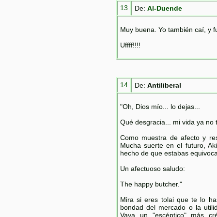
13
De:
Al-Duende
Muy buena. Yo también caí, y fu
Uffff!!!!
14
De:
Antiliberal
"Oh, Dios mío... lo dejas...
Qué desgracia... mi vida ya no ti
Como muestra de afecto y res
Mucha suerte en el futuro, A
hecho de que estabas equivocad
Un afectuoso saludo:
The happy butcher."
Mira si eres tolai que te lo h
bondad del mercado o la utili
Vaya un "escéptico" más cr