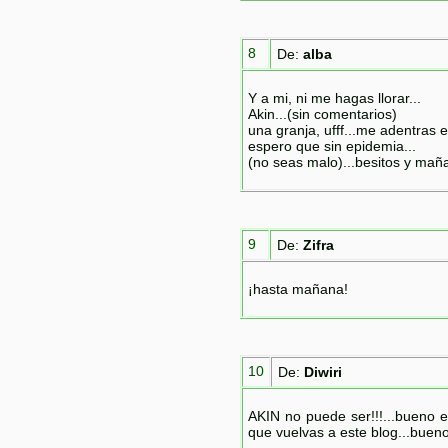
8
De:
alba
Y a mi, ni me hagas llorar...
Akin...(sin comentarios)
una granja, ufff...me adentras e
espero que sin epidemia...
(no seas malo)...besitos y mañ
9
De:
Zifra
¡hasta mañana!
10
De:
Diwiri
AKIN no puede ser!!!...bueno 
que vuelvas a este blog...bueno