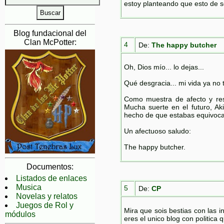
estoy planteando que esto de s
Blog fundacional del
Clan McPotter:
4
De:
The happy butcher
Oh, Dios mío... lo dejas...
Qué desgracia... mi vida ya no ti
Como muestra de afecto y res
Mucha suerte en el futuro, A
hecho de que estabas equivocad
Un afectuoso saludo:
The happy butcher.
Documentos:
Listados de enlaces
Musica
5
De:
CP
Novelas y relatos
Juegos de Rol y
Mira que sois bestias con las i
módulos
eres el unico blog con politica