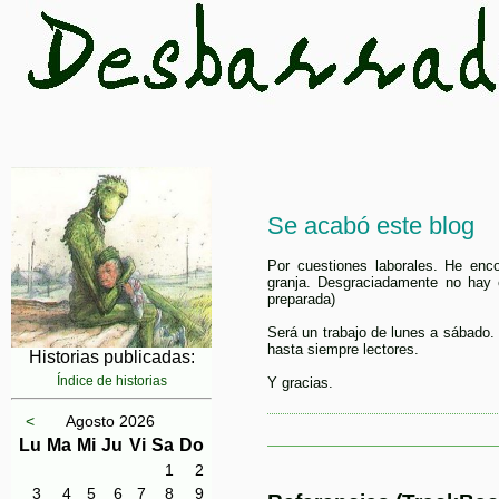
Se acabó este blog
Por cuestiones laborales. He enc
granja. Desgraciadamente no hay c
preparada)
Será un trabajo de lunes a sábado.
hasta siempre lectores.
Historias publicadas:
Índice de historias
Y gracias.
<
Agosto 2026
Lu
Ma
Mi
Ju
Vi
Sa
Do
1
2
3
4
5
6
7
8
9