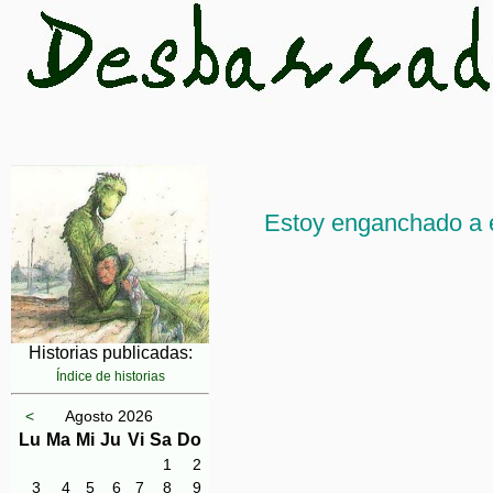
Estoy enganchado a 
Historias publicadas:
Índice de historias
<
Agosto 2026
Lu
Ma
Mi
Ju
Vi
Sa
Do
1
2
3
4
5
6
7
8
9