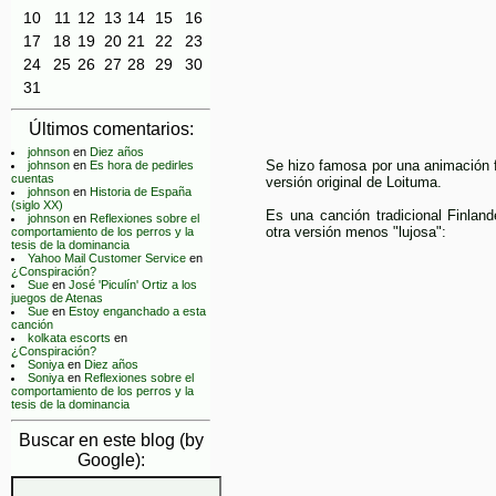
10
11
12
13
14
15
16
17
18
19
20
21
22
23
24
25
26
27
28
29
30
31
Últimos comentarios:
johnson
en
Diez años
Se hizo famosa por una animación f
johnson
en
Es hora de pedirles
cuentas
versión original de Loituma.
johnson
en
Historia de España
(siglo XX)
Es una canción tradicional Finlan
johnson
en
Reflexiones sobre el
otra versión menos "lujosa":
comportamiento de los perros y la
tesis de la dominancia
Yahoo Mail Customer Service
en
¿Conspiración?
Sue
en
José 'Piculín' Ortiz a los
juegos de Atenas
Sue
en
Estoy enganchado a esta
canción
kolkata escorts
en
¿Conspiración?
Soniya
en
Diez años
Soniya
en
Reflexiones sobre el
comportamiento de los perros y la
tesis de la dominancia
Buscar en este blog (by
Google):