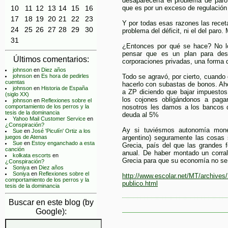
desaparecería el problema de paro
10
11
12
13
14
15
16
que es por un exceso de regulación 
17
18
19
20
21
22
23
Y por todas esas razones las receta
24
25
26
27
28
29
30
problema del déficit, ni el del paro
31
¿Entonces por qué se hace? No l
pensar que es un plan para dest
Últimos comentarios:
corporaciones privadas, una forma d
johnson
en
Diez años
johnson
en
Es hora de pedirles
Todo se agravó, por cierto, cuando
cuentas
hacerlo con subastas de bonos. Ah
johnson
en
Historia de España
a ZP diciendo que bajar impuestos
(siglo XX)
los cojones obligándonos a pagar
johnson
en
Reflexiones sobre el
comportamiento de los perros y la
nosotros les damos a los bancos 
tesis de la dominancia
deuda al 5%
Yahoo Mail Customer Service
en
¿Conspiración?
Ay si tuviésmos autonomía monet
Sue
en
José 'Piculín' Ortiz a los
juegos de Atenas
argentino) seguramente las cosas
Sue
en
Estoy enganchado a esta
Grecia, país del que las grandes f
canción
anual. De haber montado un corral
kolkata escorts
en
Grecia para que su economía no se
¿Conspiración?
Soniya
en
Diez años
Soniya
en
Reflexiones sobre el
http://www.escolar.net/MT/archives/
comportamiento de los perros y la
publico.html
tesis de la dominancia
Buscar en este blog (by
Google):