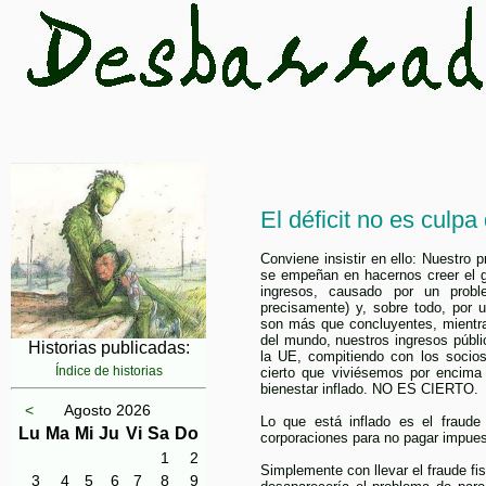
El déficit no es culpa
Conviene insistir en ello: Nuestro 
se empeñan en hacernos creer el g
ingresos, causado por un prob
precisamente) y, sobre todo, por
son más que concluyentes, mientr
del mundo, nuestros ingresos públi
Historias publicadas:
la UE, compitiendo con los socio
Índice de historias
cierto que viviésemos por encima
bienestar inflado. NO ES CIERTO.
<
Agosto 2026
Lo que está inflado es el fraude
Lu
Ma
Mi
Ju
Vi
Sa
Do
corporaciones para no pagar impues
1
2
Simplemente con llevar el fraude fis
3
4
5
6
7
8
9