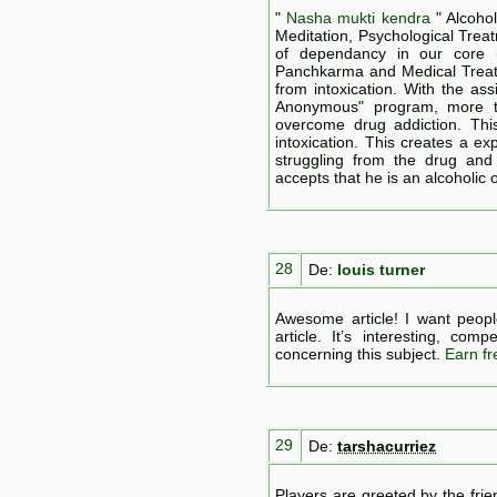
"
Nasha mukti kendra
" Alcoho
Meditation, Psychological Trea
of dependancy in our core i
Panchkarma and Medical Treatm
from intoxication. With the as
Anonymous" program, more th
overcome drug addiction. This
intoxication. This creates a e
struggling from the drug and
accepts that he is an alcoholic 
28
De:
louis turner
Awesome article! I want peopl
article. It’s interesting, c
concerning this subject.
Earn f
29
De:
tarshacurriez
Players are greeted by the frie