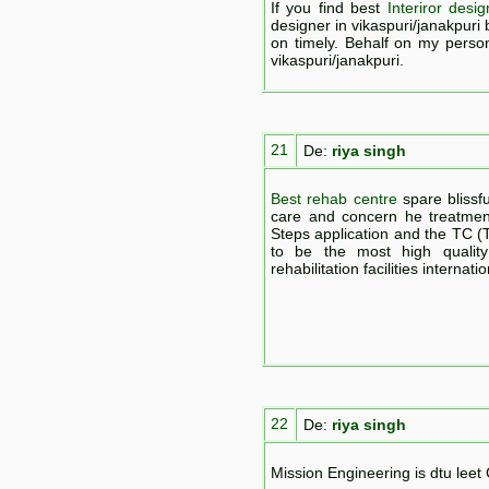
If you find best
Interiror desig
designer in vikaspuri/janakpuri
on timely. Behalf on my persona
vikaspuri/janakpuri.
21
De:
riya singh
Best rehab centre
spare blissfu
care and concern he treatmen
Steps application and the TC 
to be the most high qualit
rehabilitation facilities internati
22
De:
riya singh
Mission Engineering is dtu lee