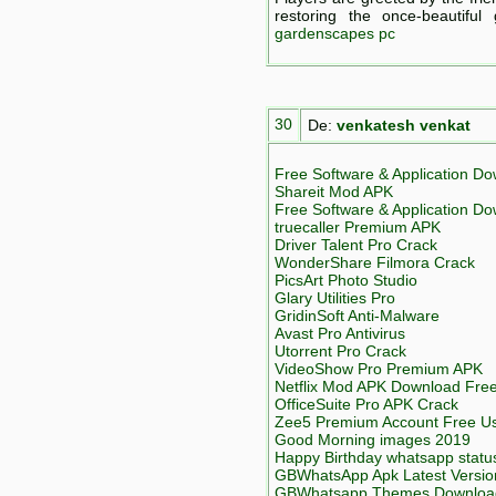
restoring the once-beautifu
gardenscapes pc
30
De:
venkatesh venkat
Free Software & Application D
Shareit Mod APK
Free Software & Application D
truecaller Premium APK
Driver Talent Pro Crack
WonderShare Filmora Crack
PicsArt Photo Studio
Glary Utilities Pro
GridinSoft Anti-Malware
Avast Pro Antivirus
Utorrent Pro Crack
VideoShow Pro Premium APK
Netflix Mod APK Download Fre
OfficeSuite Pro APK Crack
Zee5 Premium Account Free U
Good Morning images 2019
Happy Birthday whatsapp statu
GBWhatsApp Apk Latest Versio
GBWhatsapp Themes Downloa