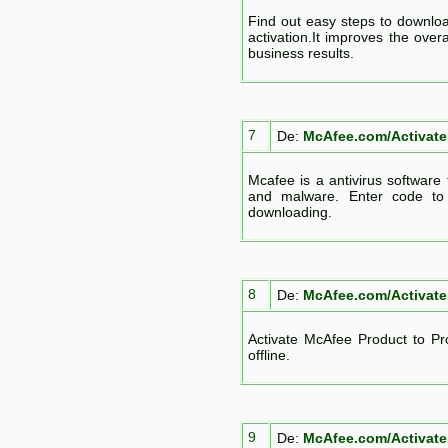
Find out easy steps to downloa
activation.It improves the ove
business results.
7
De:
McAfee.com/Activate
Mcafee is a antivirus software 
and malware. Enter code to 
downloading.
8
De:
McAfee.com/Activate
Activate McAfee Product to P
offline.
9
De:
McAfee.com/Activate