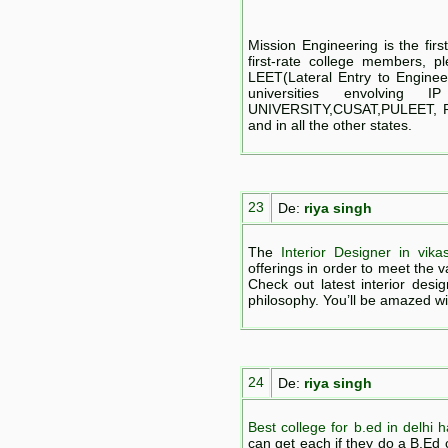
Mission Engineering is the firs
first-rate college members, p
LEET(Lateral Entry to Enginee
universities envolving
UNIVERSITY,CUSAT,PULEET, 
and in all the other states.
23
De:
riya singh
The
Interior Designer in vikas
offerings in order to meet the 
Check out latest interior desi
philosophy. You’ll be amazed wi
24
De:
riya singh
Best college for b.ed in delhi 
can get each if they do a B.Ed 